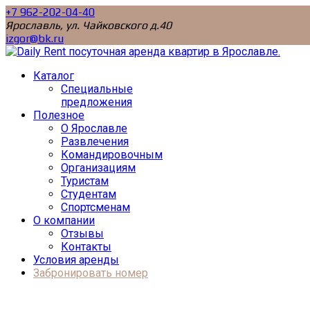
+7 962-202-04-40
Ярославль, ул. Чайковского д.40
izgor@bk.ru
Каталог
Специальные
предложения
Полезное
О Ярославле
Развлечения
Командировочным
Организациям
Туристам
Студентам
Спортсменам
О компании
Отзывы
Контакты
Условия аренды
Забронировать номер