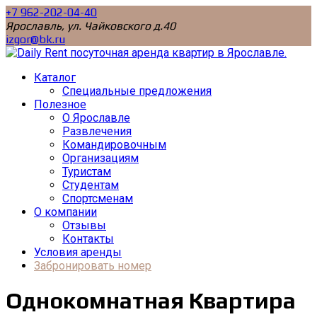
+7 962-202-04-40
Ярославль, ул. Чайковского д.40
izgor@bk.ru
Каталог
Специальные предложения
Полезное
О Ярославле
Развлечения
Командировочным
Организациям
Туристам
Студентам
Спортсменам
О компании
Отзывы
Контакты
Условия аренды
Забронировать номер
Однокомнатная Квартира