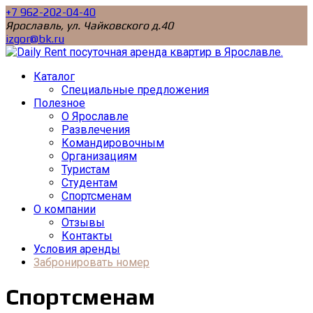
+7 962-202-04-40
Ярославль, ул. Чайковского д.40
izgor@bk.ru
Каталог
Специальные предложения
Полезное
О Ярославле
Развлечения
Командировочным
Организациям
Туристам
Студентам
Спортсменам
О компании
Отзывы
Контакты
Условия аренды
Забронировать номер
Спортсменам