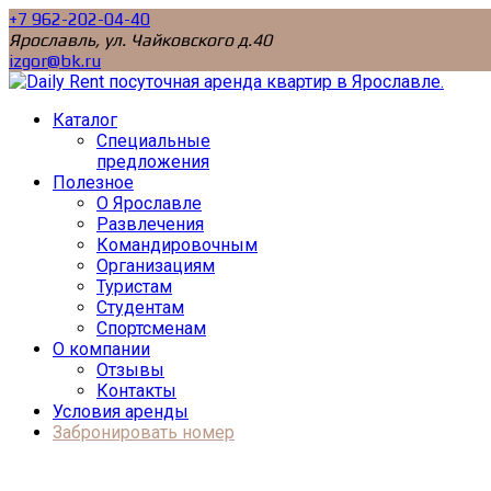
+7 962-202-04-40
Ярославль, ул. Чайковского д.40
izgor@bk.ru
Каталог
Специальные
предложения
Полезное
О Ярославле
Развлечения
Командировочным
Организациям
Туристам
Студентам
Спортсменам
О компании
Отзывы
Контакты
Условия аренды
Забронировать номер